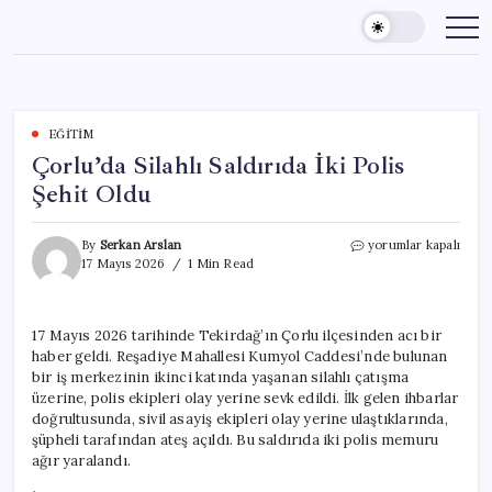
Skip
to
content
EĞITIM
Çorlu’da Silahlı Saldırıda İki Polis
Şehit Oldu
Çorlu’da
By
Serkan Arslan
yorumlar kapalı
Silahlı
17 Mayıs 2026
1 Min Read
Saldırıda
İki
Polis
17 Mayıs 2026 tarihinde Tekirdağ’ın Çorlu ilçesinden acı bir
Şehit
haber geldi. Reşadiye Mahallesi Kumyol Caddesi’nde bulunan
Oldu
için
bir iş merkezinin ikinci katında yaşanan silahlı çatışma
üzerine, polis ekipleri olay yerine sevk edildi. İlk gelen ihbarlar
doğrultusunda, sivil asayiş ekipleri olay yerine ulaştıklarında,
şüpheli tarafından ateş açıldı. Bu saldırıda iki polis memuru
ağır yaralandı.