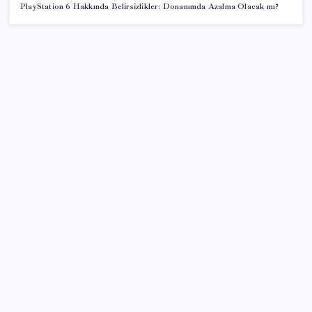
PlayStation 6 Hakkında Belirsizlikler: Donanımda Azalma Olacak mı?
SON YAZILAR
2028’den sonra satılmayacak: Dev şirket kutulara
uyarı eklemeye başladı
LGS ek tercih 1. nakil başvuruları ne zaman bitiyor?
LGS 2. nakil başvuruları ne zaman?
Çin, 2 hiperspektral görüntüleme uydusunu denizden
uzaya fırlattı
Akaryakıtta beklenen haber geldi: Motorin