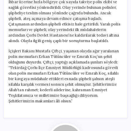
İhbar üzerine hızla bölgeye çok sayıda takviye polis ekibi ve
sağlık görevlisi yönlendirildi. Olay yerinde bulunan polisler,
şüpheliye teslim olması yönünde çağrıda bulundu. Ancak
şüpheli, ateş açmaya devam edince çatışma başladı.
Çatışmanın ardından şüpheli etkisiz hale getirildi. Yaralı polis
memurları ve şüpheli, olay yerindeki ilk müdahalelerin
ardından Çorlu Devlet Hastanesi’ne kaldırılarak tedavi altına
alındı. Olayla ilgili geniş çaplı bir soruşturma başlatıldı.
İçişleri Bakanı Mustafa Çiftçi, yaşanan olayda ağır yaralanan
polis memurları Erkan Tütüncüler ve Emrah Koç’un şehit
olduğunu duyurdu. Çiftçi, yaptığı açıklamada şunları söyledi:
“Tekirdağ Çorlu İlçe Emniyet Müdürlüğü kadrosunda görevli
olan polis memurları Erkan Tütüncüler ve Emrah Koç, silahlı
bir kavgaya müdahale ettikleri esnada şüpheli şahsın ateşli
silahla karşılık vermesi sonucu şehit olmuştur. Şehitlerimize
Allah’tan rahmet; kederli ailelerine, kahraman Emniyet
Teşkilatımıza ve milletimize başsağlığı diliyorum.
Şehitlerimizin makamları âli olsun.”