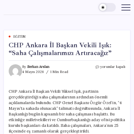
Skip
to
content
EĞITIM
CHP Ankara İl Başkan Vekili Işık:
“Saha Çalışmalarımızı Artıracağız”
CHP
By
Serkan Arslan
yorumlar kapalı
Ankara
4 Mayıs 2026
1 Min Read
İl
Başkan
Vekili
CHP Ankara İl Başkan Vekili Yüksel Işık, partinin
Işık:
gerçekleştirdiği saha çalışmalarının ardından önemli
“Saha
Çalışmalarımızı
açıklamalarda bulundu. CHP Genel Başkanı Özgür Özel’in, “4
Artıracağız”
Mayıs’ta sahada olunacak” talimatı doğrultusunda, Ankara İl
için
Başkanlığı bugün kapsamlı bir saha çalışması başlattı. Bu
etkinliğe milletvekilleri ve Cumhurbaşkanlığı aday ofisi politika
kurulu başkanları da katıldı. Saha çalışmaları, Ankara’nın 25
ilçesinde eş zamanlı olarak gerçekleştirildi.