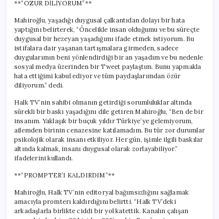
**“ÖZÜR DİLİYORUM”**
Mahiroğlu, yaşadığı duygusal çalkantıdan dolayı bir hata
yaptığını belirterek, “Öncelikle insan olduğumu ve bu süreçte
duygusal bir hezeyan yaşadığımı ifade etmek istiyorum. Bu
istifalara dair yaşanan tartışmalara girmeden, sadece
duygularımın beni yönlendirdiği bir an yaşadım ve bu nedenle
sosyal medya üzerinden bir Tweet paylaştım. Bunu yapmakla
hata ettiğimi kabul ediyor ve tüm paydaşlarımdan özür
diliyorum.” dedi.
Halk TV’nin sahibi olmanın getirdiği sorumluluklar altında
sürekli bir baskı yaşadığını dile getiren Mahiroğlu, “Ben de bir
insanım. Yaklaşık bir buçuk yıldır Türkiye’ye gelemiyorum,
ailemden birinin cenazesine katılamadım. Bu tür zor durumlar
psikolojik olarak insanı etkiliyor. Her gün, işimle ilgili baskılar
altında kalmak, insanı duygusal olarak zorlayabiliyor.”
ifadelerini kullandı.
**“PROMPTER’I KALDIRDIM”**
Mahiroğlu, Halk TV’nin editoryal bağımsızlığını sağlamak
amacıyla promterı kaldırdığını belirtti. “Halk TV’deki
arkadaşlarla birlikte ciddi bir yol katettik. Kanalın çalışan