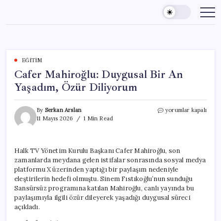
Skip
to
content
EĞITIM
Cafer Mahiroğlu: Duygusal Bir An
Yaşadım, Özür Diliyorum
Cafer
By
Serkan Arslan
yorumlar kapalı
Mahiroğlu:
11 Mayıs 2026
1 Min Read
Duygusal
Bir
An
Halk TV Yönetim Kurulu Başkanı Cafer Mahiroğlu, son
Yaşadım,
zamanlarda meydana gelen istifalar sonrasında sosyal medya
Özür
Diliyorum
platformu X üzerinden yaptığı bir paylaşım nedeniyle
için
eleştirilerin hedefi olmuştu. Sinem Fıstıkoğlu’nun sunduğu
Sansürsüz programına katılan Mahiroğlu, canlı yayında bu
paylaşımıyla ilgili özür dileyerek yaşadığı duygusal süreci
açıkladı.