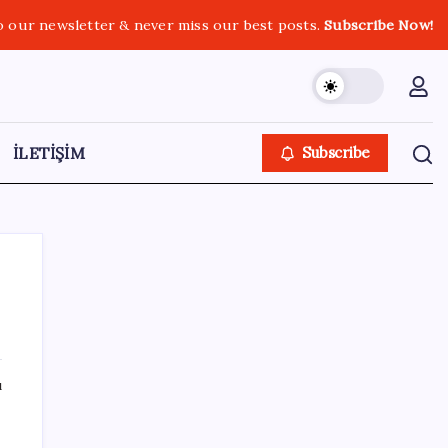
o our newsletter & never miss our best posts.
Subscribe Now!
İLETİŞİM
Subscribe
SON YAZILAR
ı
LGS ek tercih 1. nakil başvuruları ne zaman
bitiyor? LGS 2. nakil başvuruları ne zaman?