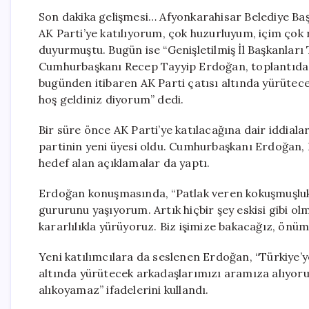
Son dakika gelişmesi… Afyonkarahisar Belediye Ba
AK Parti’ye katılıyorum, çok huzurluyum, içim çok r
duyurmuştu. Bugün ise “Genişletilmiş İl Başkanları
Cumhurbaşkanı Recep Tayyip Erdoğan, toplantıda 
bugünden itibaren AK Parti çatısı altında yürütec
hoş geldiniz diyorum” dedi.
Bir süre önce AK Parti’ye katılacağına dair iddial
partinin yeni üyesi oldu. Cumhurbaşkanı Erdoğan, 
hedef alan açıklamalar da yaptı.
Erdoğan konuşmasında, “Patlak veren kokuşmuşluk 
gururunu yaşıyorum. Artık hiçbir şey eskisi gibi ol
kararlılıkla yürüyoruz. Biz işimize bakacağız, önüm
Yeni katılımcılara da seslenen Erdoğan, “Türkiye’
altında yürütecek arkadaşlarımızı aramıza alıyoru
alıkoyamaz” ifadelerini kullandı.