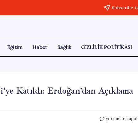
Subscribe t
Eğitim
Haber
Sağlık
GİZLİLİK POLİTİKASI
’ye Katıldı: Erdoğan’dan Açıklama
Burcu
yorumlar kapal
Köksal,
Resmen
AK