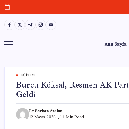
Skip
-
to
content
https://www.facebook.com/
https://twitter.com/
https://t.me/
https://www.instagram.com/
https://youtube.com/
Ana Sayfa
EĞITIM
Burcu Köksal, Resmen AK Parti
Geldi
By
Serkan Arslan
12 Mayıs 2026
1 Min Read