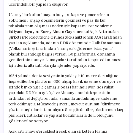
üzerindeki bir yapıdan oluşuyor.
Uzun yıllar kullanılmayan bu yapı, kapı ve pencerelerin
sökülmesi, ahşap döşemelerin çökmesi ve pas ile küf
tabakalarının oluşması nedeniyle kapsamlı bir yenileme
ihtiyacı duyuyor. Kuzey Alman Gayrimenkul Açık Artırmaları
Şirketi (Norddeutsche Grundstücksauktionen AG) tarafından
yapılan açıklamada, adanın DDR döneminde Halk Donanması
(Volksmarine) tarafından “manyetik giderme istasyonu”
olarak kullanıldığı bilgisi verildi. Bu platformda, donanma
gemilerinin manyetik mayınlar tarafından tespit edilmemesi
için deniz altı kablolarıyla işlemler yapılıyordu.
1954 yılında deniz seviyesinin yaklaşık 10 metre derinliğine
inşa edilen bu platform, 600 ahşap kazık üzerine oturuyor ve
içinde bir konut ile çamaşır odası barındırıyor. Sosyalist
yapıdaki DDR’nin çöküşü ve Almanya’nın birleşmesinin
ardından el değiştiren ada, zamanla unutulmuş ve kaderine
terk edilmiştir. Müzayede şirketi, mevcut durumu “çürümeye
yüz tutmuş” olarak tanımlıyor. Son görüntüler, platformun kuş
pislikleri, çatlaklar ve yapısal bozulmalarla dolu olduğunu
gözler önüne seriyor.
Açık artırmayı gerçekleştirecek olan şirketten Hanna