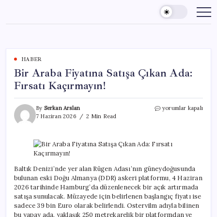
Skip
to
content
HABER
Bir Araba Fiyatına Satışa Çıkan Ada:
Fırsatı Kaçırmayın!
Bir
By
Serkan Arslan
yorumlar kapalı
Araba
7 Haziran 2026
2 Min Read
Fiyatına
Satışa
Çıkan
Ada:
Fırsatı
Kaçırmayın!
Baltık Denizi’nde yer alan Rügen Adası’nın güneydoğusunda
için
bulunan eski Doğu Almanya (DDR) askeri platformu, 4 Haziran
2026 tarihinde Hamburg’da düzenlenecek bir açık artırmada
satışa sunulacak. Müzayede için belirlenen başlangıç fiyatı ise
sadece 39 bin Euro olarak belirlendi. Ostervilm adıyla bilinen
bu yapay ada, yaklaşık 250 metrekarelik bir platformdan ve