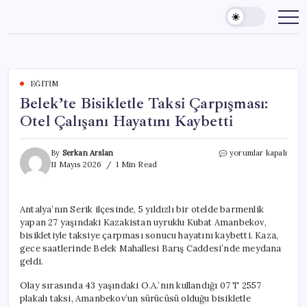
Skip
to
content
EĞITIM
Belek’te Bisikletle Taksi Çarpışması:
Otel Çalışanı Hayatını Kaybetti
Belek’te
By
Serkan Arslan
yorumlar kapalı
Bisikletle
11 Mayıs 2026
1 Min Read
Taksi
Çarpışması:
Otel
Antalya’nın Serik ilçesinde, 5 yıldızlı bir otelde barmenlik
Çalışanı
yapan 27 yaşındaki Kazakistan uyruklu Kubat Amanbekov,
Hayatını
Kaybetti
bisikletiyle taksiye çarpması sonucu hayatını kaybetti. Kaza,
için
gece saatlerinde Belek Mahallesi Barış Caddesi’nde meydana
geldi.
Olay sırasında 43 yaşındaki O.A.’nın kullandığı 07 T 2557
plakalı taksi, Amanbekov’un sürücüsü olduğu bisikletle