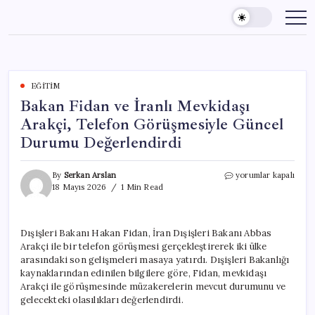
Skip
to
content
EĞITIM
Bakan Fidan ve İranlı Mevkidaşı
Arakçi, Telefon Görüşmesiyle Güncel
Durumu Değerlendirdi
Bakan
By
Serkan Arslan
yorumlar kapalı
Fidan
18 Mayıs 2026
1 Min Read
ve
İranlı
Mevkidaşı
Dışişleri Bakanı Hakan Fidan, İran Dışişleri Bakanı Abbas
Arakçi,
Arakçi ile bir telefon görüşmesi gerçekleştirerek iki ülke
Telefon
Görüşmesiyle
arasındaki son gelişmeleri masaya yatırdı. Dışişleri Bakanlığı
Güncel
kaynaklarından edinilen bilgilere göre, Fidan, mevkidaşı
Durumu
Arakçi ile görüşmesinde müzakerelerin mevcut durumunu ve
Değerlendirdi
gelecekteki olasılıkları değerlendirdi.
için