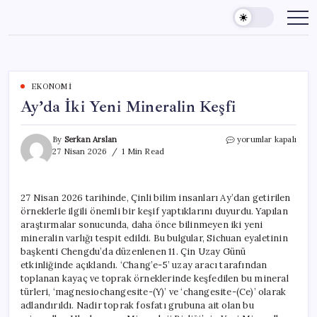
Skip
to
content
EKONOMI
Ay’da İki Yeni Mineralin Keşfi
Ay’da
By
Serkan Arslan
yorumlar kapalı
İki
27 Nisan 2026
1 Min Read
Yeni
Mineralin
Keşfi
27 Nisan 2026 tarihinde, Çinli bilim insanları Ay’dan getirilen
için
örneklerle ilgili önemli bir keşif yaptıklarını duyurdu. Yapılan
araştırmalar sonucunda, daha önce bilinmeyen iki yeni
mineralin varlığı tespit edildi. Bu bulgular, Sichuan eyaletinin
başkenti Chengdu’da düzenlenen 11. Çin Uzay Günü
etkinliğinde açıklandı. ‘Chang’e-5’ uzay aracı tarafından
toplanan kayaç ve toprak örneklerinde keşfedilen bu mineral
türleri, ‘magnesiochangesite-(Y)’ ve ‘changesite-(Ce)’ olarak
adlandırıldı. Nadir toprak fosfatı grubuna ait olan bu