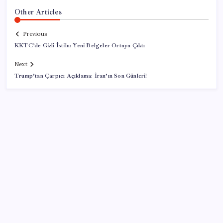
Other Articles
Previous
KKTC’de Gizli İstila: Yeni Belgeler Ortaya Çıktı
Next
Trump’tan Çarpıcı Açıklama: İran’ın Son Günleri!
SON YAZILAR
Parayla sebze alamayacağız