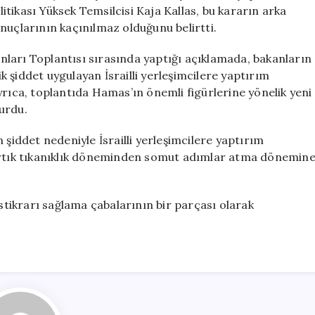
için
olitikası Yüksek Temsilcisi Kaja Kallas, bu kararın arka
nuçlarının kaçınılmaz olduğunu belirtti.
kanları Toplantısı sırasında yaptığı açıklamada, bakanların
ik şiddet uygulayan İsrailli yerleşimcilere yaptırım
yrıca, toplantıda Hamas’ın önemli figürlerine yönelik yeni
urdu.
en şiddet nedeniyle İsrailli yerleşimcilere yaptırım
 artık tıkanıklık döneminden somut adımlar atma dönemin
istikrarı sağlama çabalarının bir parçası olarak