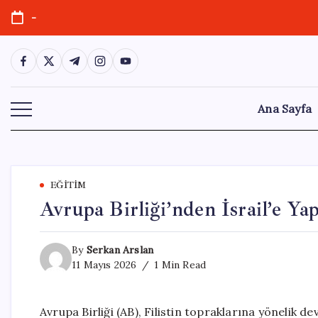
Skip
-
to
content
https://www.facebook.com/
https://twitter.com/
https://t.me/
https://www.instagram.com/
https://youtube.com/
Ana Sayfa
EĞITIM
Avrupa Birliği’nden İsrail’e Ya
By
Serkan Arslan
11 Mayıs 2026
1 Min Read
Avrupa Birliği (AB), Filistin topraklarına yönelik d