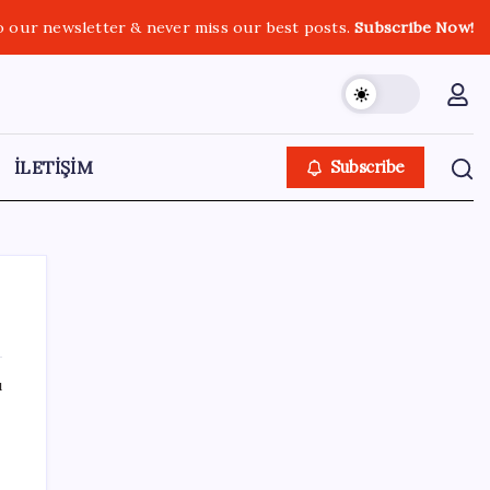
o our newsletter & never miss our best posts.
Subscribe Now!
İLETİŞİM
Subscribe
ı
SON YAZILAR
Çin, 2 hiperspektral görüntüleme uydusunu
denizden uzaya fırlattı