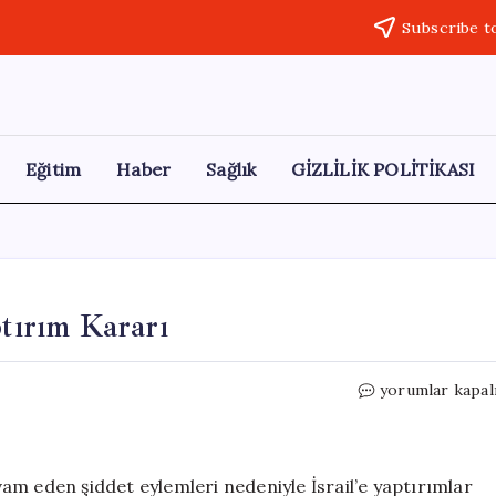
Subscribe t
Eğitim
Haber
Sağlık
GİZLİLİK POLİTİKASI
ptırım Kararı
Avrupa
yorumlar kapal
Birliği’nden
İsrail’e
Yaptırım
Kararı
evam eden şiddet eylemleri nedeniyle İsrail’e yaptırımlar