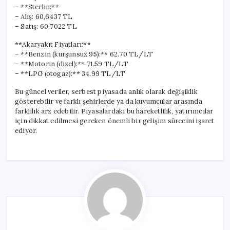
– **Sterlin:**
– Alış: 60,6437 TL
– Satış: 60,7022 TL
**Akaryakıt Fiyatları:**
– **Benzin (kurşunsuz 95):** 62.70 TL/LT
– **Motorin (dizel):** 71.59 TL/LT
– **LPG (otogaz):** 34.99 TL/LT
Bu güncel veriler, serbest piyasada anlık olarak değişiklik
gösterebilir ve farklı şehirlerde ya da kuyumcular arasında
farklılık arz edebilir. Piyasalardaki bu hareketlilik, yatırımcılar
için dikkat edilmesi gereken önemli bir gelişim sürecini işaret
ediyor.