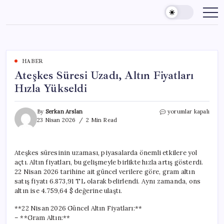
Skip
to
content
HABER
Ateşkes Süresi Uzadı, Altın Fiyatları
Hızla Yükseldi
Ateşkes
By
Serkan Arslan
yorumlar kapalı
Süresi
23 Nisan 2026
2 Min Read
Uzadı,
Altın
Fiyatları
Ateşkes süresinin uzaması, piyasalarda önemli etkilere yol
Hızla
açtı. Altın fiyatları, bu gelişmeyle birlikte hızla artış gösterdi.
Yükseldi
için
22 Nisan 2026 tarihine ait güncel verilere göre, gram altın
satış fiyatı 6.873,91 TL olarak belirlendi. Aynı zamanda, ons
altın ise 4.759,64 $ değerine ulaştı.
**22 Nisan 2026 Güncel Altın Fiyatları:**
– **Gram Altın:**