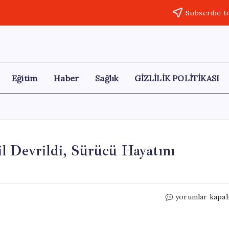
Subscribe t
Eğitim
Haber
Sağlık
GİZLİLİK POLİTİKASI
l Devrildi, Sürücü Hayatını
Akçaabat’ta
yorumlar kapal
Feci
Kaza:
Otomobil