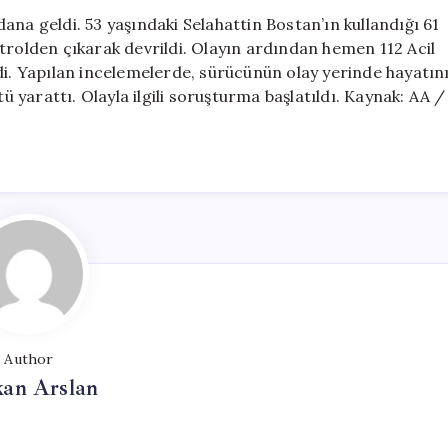
Devrildi,
ana geldi. 53 yaşındaki Selahattin Bostan’ın kullandığı 61
Sürücü
trolden çıkarak devrildi. Olayın ardından hemen 112 Acil
Hayatını
dildi. Yapılan incelemelerde, sürücünün olay yerinde hayatın
Kaybetti
tü yarattı. Olayla ilgili soruşturma başlatıldı. Kaynak: AA /
için
Author
kan Arslan