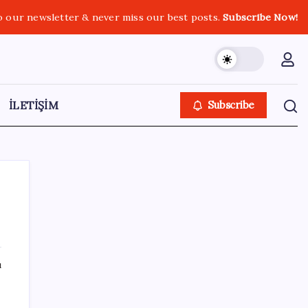
o our newsletter & never miss our best posts.
Subscribe Now!
İLETİŞİM
Subscribe
SON YAZILAR
ı
İYİ Parti’den ‘çerçeve yasa’ hamlesi:
Komisyon’dan canlı yayın açtı