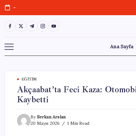
Skip
-
to
content
https://www.facebook.com/
https://twitter.com/
https://t.me/
https://www.instagram.com/
https://youtube.com/
Ana Sayfa
EĞITIM
Akçaabat’ta Feci Kaza: Otomobi
Kaybetti
By
Serkan Arslan
20 Mayıs 2026
1 Min Read