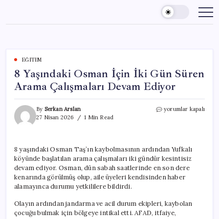
Skip
to
content
EĞITIM
8 Yaşındaki Osman İçin İki Gün Süren
Arama Çalışmaları Devam Ediyor
8
By
Serkan Arslan
yorumlar kapalı
Yaşındaki
27 Nisan 2026
1 Min Read
Osman
İçin
İki
8 yaşındaki Osman Taş’ın kaybolmasının ardından Yufkalı
Gün
köyünde başlatılan arama çalışmaları iki gündür kesintisiz
Süren
Arama
devam ediyor. Osman, dün sabah saatlerinde en son dere
Çalışmaları
kenarında görülmüş olup, aile üyeleri kendisinden haber
Devam
alamayınca durumu yetkililere bildirdi.
Ediyor
için
Olayın ardından jandarma ve acil durum ekipleri, kaybolan
çocuğu bulmak için bölgeye intikal etti. AFAD, itfaiye,