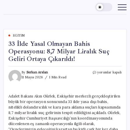
Skip
to
content
EĞITIM
33 İlde Yasal Olmayan Bahis
Operasyonu: 8,7 Milyar Liralık Suç
Geliri Ortaya Çıkarıldı!
33
By
Serkan Arslan
yorumlar kapalı
İlde
11 Mayıs 2026
1 Min Read
Yasal
Olmayan
Bahis
Adalet Bakanı Akın Gürlek, Eskişehir merkezli gerçekleştirilen
Operasyonu:
büyük bir operasyon sonucunda 33 ilde yasa dışı bahis,
8,7
Milyar
nitelikli dolandırıcılık ve kara para aklama suçları kapsamında
Liralık
8,7 milyar liralık suç gelirinin tespit edildiğini açıkladı. Gürlek,
Suç
Eskişehir Cumhuriyet Başsavcılığı’nın koordinasyonunda
Geliri
düzenlenen eş zamanlı operasyonla ilgili olarak,
Ortaya
“Gençlerimizin geleceğini karartan bu kirli çark bir kez daha